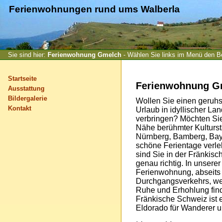
Ferienwohnungen rund ums Walberla
Sie sind hier:
Ferienwohnung Gmelch
- Wählen Sie links im Menü den Ber
Startseite
Ferienwohnung Gm
Ausstattung
Bildergalerie
Wollen Sie einen geru
Kontakt
Urlaub in idyllischer La
verbringen? Möchten Sie
Nähe berühmter Kulturst
Nürnberg, Bamberg, Bay
schöne Ferientage verl
sind Sie in der Fränkis
genau richtig. In unserer
Ferienwohnung, abseits
Durchgangsverkehrs, w
Ruhe und Erhohlung fin
Fränkische Schweiz ist e
Eldorado für Wanderer u